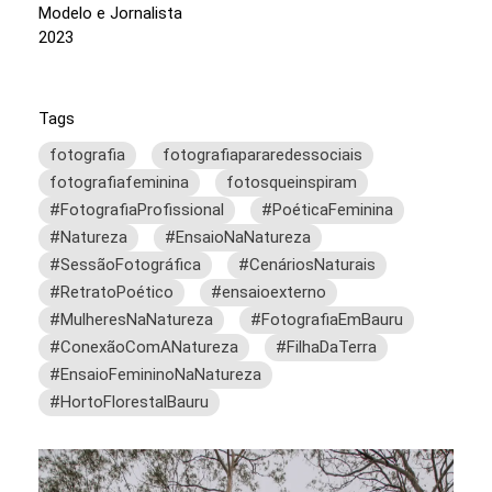
Modelo e Jornalista
2023
Tags
fotografia
fotografiapararedessociais
fotografiafeminina
fotosqueinspiram
#FotografiaProfissional
#PoéticaFeminina
#Natureza
#EnsaioNaNatureza
#SessãoFotográfica
#CenáriosNaturais
#RetratoPoético
#ensaioexterno
#MulheresNaNatureza
#FotografiaEmBauru
#ConexãoComANatureza
#FilhaDaTerra
#EnsaioFemininoNaNatureza
#HortoFlorestalBauru