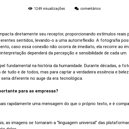
1249
visualizações
comentários
mpacta diretamente seu receptor, proporcionando estímulos reais
erentes sentidos, levando-o a uma autorreflexão. A fotografia poss
nto, caso essa conexão não ocorra de imediato, ela recorre ao ima
a interpretação dependerá da percepção e sensibilidade de cada um.
el fundamental na história da humanidade. Durante décadas, a fot
a de tudo e de todos, mas para captar a verdadeira essência e be
 seria diferente no auge da era tecnológica.
mportante para as empresas?
ais rapidamente uma mensagem do que o próprio texto, e é compar
is, as imagens se tornaram a “linguagem universal” das plataforma
és delas.