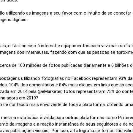
ão utilizando as imagens a seu favor com o intuito de se conectar
agens digitais.
iais, o fácil acesso à internet e equipamentos cada vez mais sofis
imagens dos internautas, fazendo com que as pessoas se aproxim
cerca de 100 milhões de fotos publicadas diariamente e 6 bilhõe
 postagens utilizando fotografias no Facebook representam 93% da
idas, 104% dos comentários e 84% mais cliques em links que as a
lizada em 2014 pela @eMarketer, fotos representaram 75% do cont
ina agora em 2019?
ipo de conteúdo mais envolvente de toda a plataforma, obtendo um
mesma estatística é válida para outras plataformas como Pinterest
ento de imagens e a reação instantânea de seus seguidores e de 
ovas publicações visuais. Por isso, a fotografia se tornou tão vali