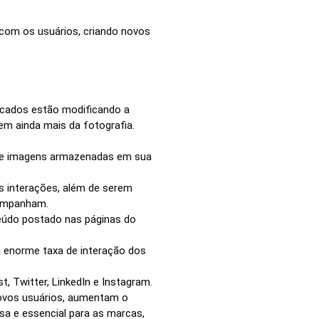
 com os usuários, criando novos
ticados estão modificando a
em ainda mais da fotografia.
s de imagens armazenadas em sua
s interações, além de serem
companham.
eúdo postado nas páginas do
a enorme taxa de interação dos
, Twitter, LinkedIn e Instagram.
novos usuários, aumentam o
osa e essencial para as marcas,