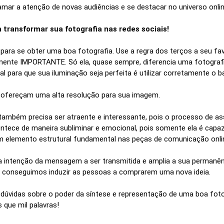
mar a atenção de novas audiências e se destacar no universo onlin
 transformar sua fotografia nas redes sociais!
ara se obter uma boa fotografia. Use a regra dos terços a seu fav
mente IMPORTANTE. Só ela, quase sempre, diferencia uma fotografi
al para que sua iluminação seja perfeita é utilizar corretamente o 
 ofereçam uma alta resolução para sua imagem.
 também precisa ser atraente e interessante, pois o processo de as
ece de maneira subliminar e emocional, pois somente ela é capaz 
m elemento estrutural fundamental nas peças de comunicação online
e a intenção da mensagem a ser transmitida e amplia a sua perman
 conseguimos induzir as pessoas a comprarem uma nova ideia.
dúvidas sobre o poder da síntese e representação de uma boa fotog
que mil palavras!