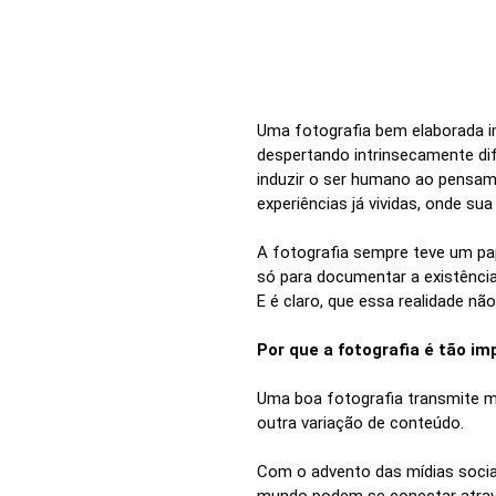
Uma fotografia bem elaborada i
despertando intrinsecamente dif
induzir o ser humano ao pensame
experiências já vividas, onde su
A fotografia sempre teve um pap
só para documentar a existênci
E é claro, que essa realidade não
Por que a fotografia é tão i
Uma boa fotografia transmite m
outra variação de conteúdo.
Com o advento das mídias socia
mundo podem se conectar atrav