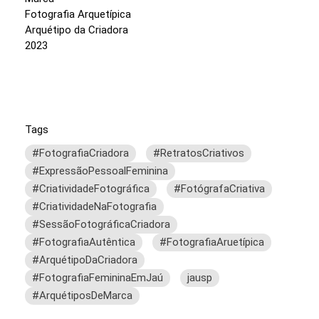
Fotografia Arquetípica
Arquétipo da Criadora
2023
Tags
#FotografiaCriadora
#RetratosCriativos
#ExpressãoPessoalFeminina
#CriatividadeFotográfica
#FotógrafaCriativa
#CriatividadeNaFotografia
#SessãoFotográficaCriadora
#FotografiaAutêntica
#FotografiaAruetípica
#ArquétipoDaCriadora
#FotografiaFemininaEmJaú
jausp
#ArquétiposDeMarca