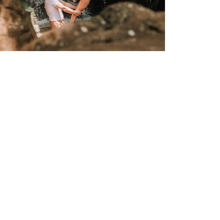
765
24