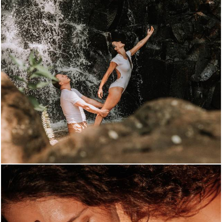
765
24