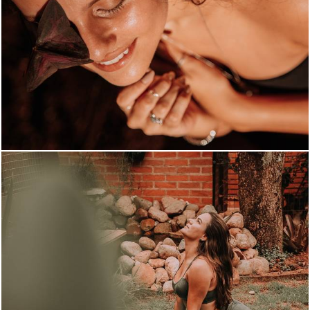
553
0
566
28