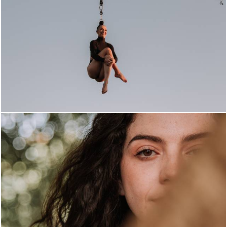
873
30
719
0